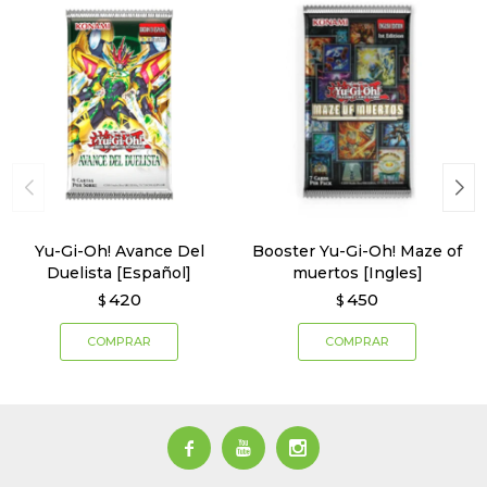
Yu-Gi-Oh! Avance Del
Booster Yu-Gi-Oh! Maze of
Duelista [Español]
muertos [Ingles]
420
450
$
$


