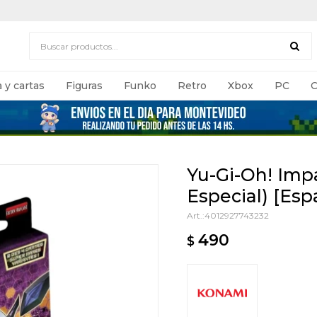
 y cartas
Figuras
Funko
Retro
Xbox
PC
C
Yu-Gi-Oh! Imp
Especial) [Esp
4012927743232
490
$