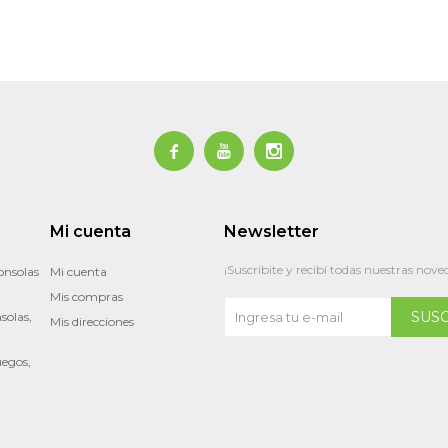



Mi cuenta
Newsletter
¡Suscribite y recibí todas nuestras nove
onsolas
Mi cuenta
Mis compras
SUS
solas,
Mis direcciones
uegos,