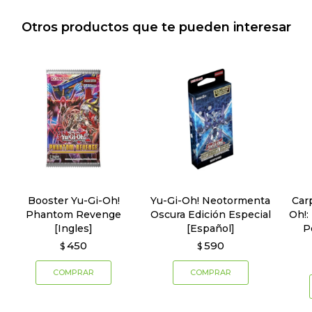
Otros productos que te pueden interesar
Booster Yu-Gi-Oh!
Yu-Gi-Oh! Neotormenta
Car
Phantom Revenge
Oscura Edición Especial
Oh!:
[Ingles]
[Español]
P
450
590
$
$