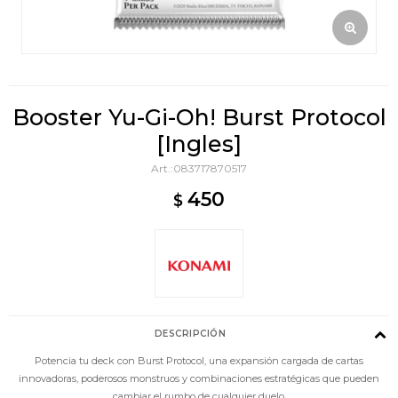
Booster Yu-Gi-Oh! Burst Protocol
[Ingles]
083717870517
450
$
DESCRIPCIÓN
Potencia tu deck con Burst Protocol, una expansión cargada de cartas
innovadoras, poderosos monstruos y combinaciones estratégicas que pueden
cambiar el rumbo de cualquier duelo.