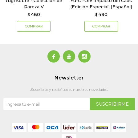
Yugi Sobre - Colección de
Yu-Gi-Oh! Impacto del Caos
Rareza V
(Edición Especial) [Español]
460
490
$
$



Newsletter
¡Suscribite y recibí todas nuestras novedades!
SUSCRIBIRME