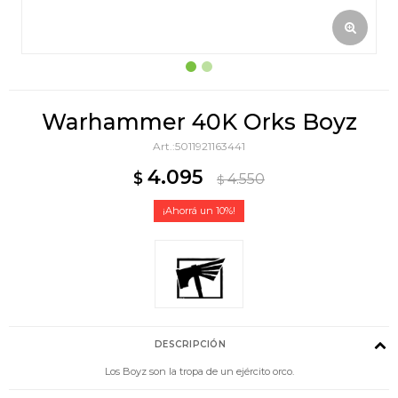
Warhammer 40K Orks Boyz
5011921163441
4.095
$
4.550
$
10
DESCRIPCIÓN
Los Boyz son la tropa de un ejército orco.