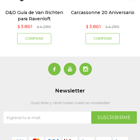
D&D Guía de Van Richten
Carcassonne 20 Aniversario
para Ravenloft
3.861
3.861
$
4.290
$
4.290
$
$



Newsletter
¡Suscribite y recibí todas nuestras novedades!
SUSCRIBIRME