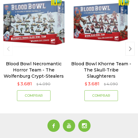
Blood Bowl Necromantic
Blood Bowl Khorne Team -
Horror Team - The
The Skull-Tribe
Wolfenburg Crypt-Stealers
Slaughterers
3.681
3.681
$
4.090
$
4.090
$
$


