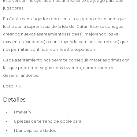
Esta versión incluye, además, una variante de juego para dos
jugadores.
En Catán cada jugador representa a un grupo de colonos que
lucha por la supremacía de la Isla del Catán. Esto se consigue
creando nuevos asentamientos (aldeas), mejorando los ya
existentes (ciudades) o construyendo caminos (carreteras) que
nos permitan continuar con nuestra expansión.
Cada asentamiento nos permite conseguir materias primas con
las que podremos seguir construyendo, comerciando y
desarrollándonos.
Edad: +10
Detalles:
1 maletín
6 piezas de terreno de doble cara
1 bandeja para dados