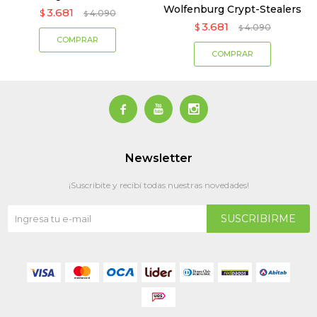
Wolfenburg Crypt-Stealers
3.681
$
4.090
$
3.681
$
4.090
$



Newsletter
¡Suscribite y recibí todas nuestras novedades!
SUSCRIBIRME