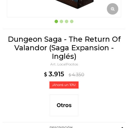
Dungeon Saga - The Return Of
Valandor (Saga Expansion -
Inglés)
LocalPocitos
3.915
$
4.350
$
10
DESCRIPCIÓN