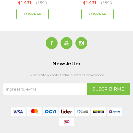
1.431
1.431
$
1.590
$
1.590
$
$



Newsletter
¡Suscribite y recibí todas nuestras novedades!
SUSCRIBIRME