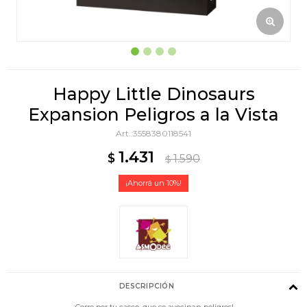
Happy Little Dinosaurs
Expansion Peligros a la Vista
3558380118541
1.431
$
1.590
$
10
DESCRIPCIÓN
¡Corre por tu casco, que se avecinan peligros!