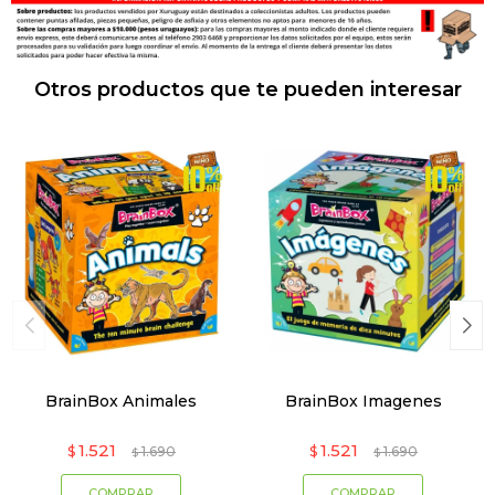
Otros productos que te pueden interesar
BrainBox Animales
BrainBox Imagenes
1.521
1.521
$
1.690
$
1.690
$
$