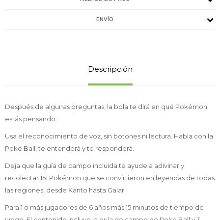
ENVÍO
Descripción
Después de algunas preguntas, la bola te dirá en qué Pokémon
estás pensando.
Usa el reconocimiento de voz, sin botones ni lectura. Habla con la
Poke Ball, te entenderá y te responderá.
Deja que la guía de campo incluida te ayude a adivinar y
recolectar 151 Pokémon que se convirtieron en leyendas de todas
las regiones, desde Kanto hasta Galar.
Para 1 o más jugadores de 6 años más 15 minutos de tiempo de
juego. El contenido incluye la guía de campo de Poke Ball y 3