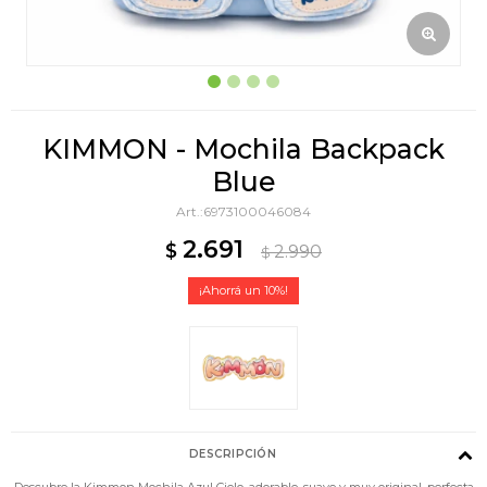
KIMMON - Mochila Backpack
Blue
6973100046084
2.691
$
2.990
$
10
DESCRIPCIÓN
Descubre la Kimmon Mochila Azul Cielo, adorable, suave y muy original, perfecta