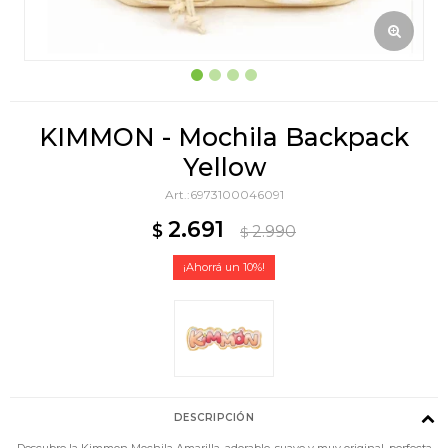
KIMMON - Mochila Backpack
Yellow
6973100046091
2.691
$
2.990
$
10
DESCRIPCIÓN
Descubre la Kimmon Mochila Amarilla, adorable, suave y muy original, perfecta