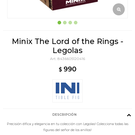
Minix The Lord of the Rings -
Legolas
8436605120416
990
$
DESCRIPCIÓN
Precisión élfica y elegancia en tu colección con Legolas! Colecciona todas las
figuras del señor de los anillos!