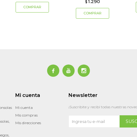
1.290
$



Mi cuenta
Newsletter
¡Suscribite y recibí todas nuestras nove
onsolas
Mi cuenta
Mis compras
SUS
solas,
Mis direcciones
uegos,