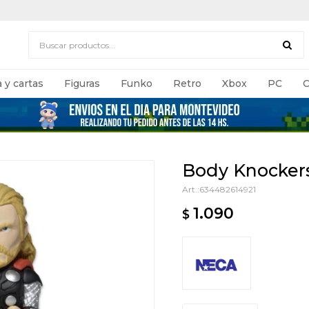
 y cartas
Figuras
Funko
Retro
Xbox
PC
C
Body Knocker
634482614921
1.090
$