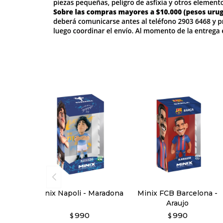
Minix Napoli - Maradona
Minix FCB Barcelona -
Araujo
990
990
$
$