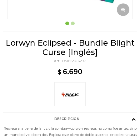
Lorwyn Eclipsed - Bundle Blight
Curse [Inglés]
195166306292
6.690
$
DESCRIPCIÓN
Regresa a la tierra de la luz y la sombra—Lorwyn regresa, no como fue antes, sino
un mundo dividido en dos. Explora este plano de doble aspecto lleno de criaturas