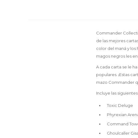
Commander Collection
de las mejores carta
color del maná y los
magos negros les e
A cada carta se le 
populares. ¡Estas car
mazo Commander que 
Incluye las siguientes
Toxic Deluge
Phyrexian Aren
Command Tow
Ghoulcaller Gis