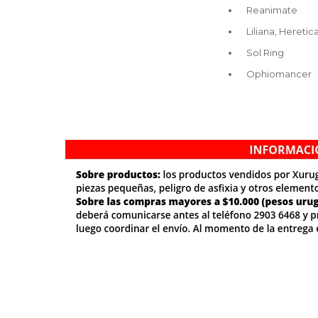
Reanimate
Liliana, Heretic
Sol Ring
Ophiomancer