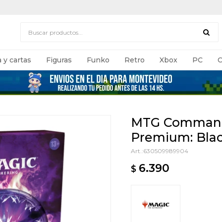
 y cartas
Figuras
Funko
Retro
Xbox
PC
C
MTG Commande
Premium: Blac
630509989904
6.390
$