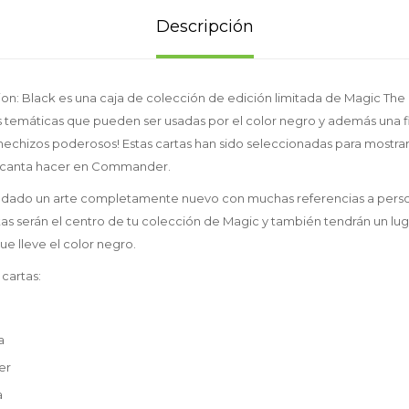
Descripción
: Black es una caja de colección de edición limitada de Magic The 
s temáticas que pueden ser usadas por el color negro y además una fi
 hechizos poderosos! Estas cartas han sido seleccionadas para mostrar 
ncanta hacer en Commander.
ha dado un arte completamente nuevo con muchas referencias a pers
tas serán el centro de tu colección de Magic y también tendrán un lug
lleve el color negro.
 cartas:
a
er
a