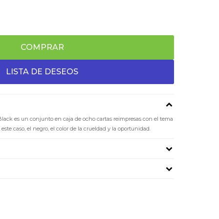
COMPRAR
ack es un conjunto en caja de ocho cartas reimpresas con el tema
este caso, el negro, el color de la crueldad y la oportunidad.