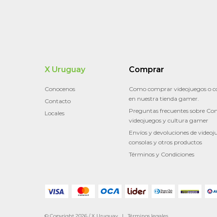
X Uruguay
Comprar
Conocenos
Como comprar videojuegos o c
en nuestra tienda gamer.
Contacto
Preguntas frecuentes sobre Con
Locales
videojuegos y cultura gamer
Envíos y devoluciones de videoj
consolas y otros productos
Términos y Condiciones
© Copyright 2026 / X Uruguay |
Términos legales