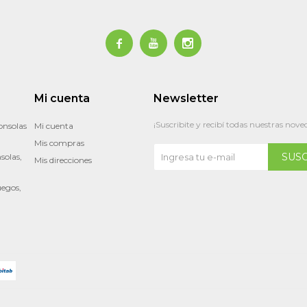



Mi cuenta
Newsletter
¡Suscribite y recibí todas nuestras nove
onsolas
Mi cuenta
Mis compras
SUS
solas,
Mis direcciones
uegos,