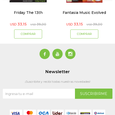
Friday The 13th
Fantasia Music Evolved
33,15
33,15
USD
39,00
USD
39,00
USD
USD



Newsletter
¡Suscribite y recibí todas nuestras novedades!
SUSCRIBIRME