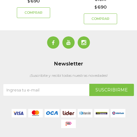
690
$
690
$



Newsletter
¡Suscribite y recibí todas nuestras novedades!
SUSCRIBIRME