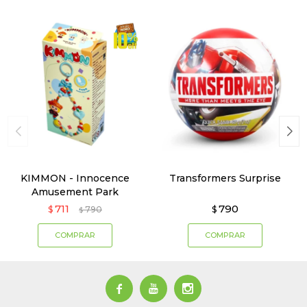
KIMMON - Innocence
Transformers Surprise
Amusement Park
711
790
$
790
$
$


