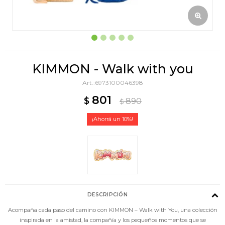
KIMMON - Walk with you
6973100046398
801
$
890
$
10
DESCRIPCIÓN
Acompaña cada paso del camino con KIMMON – Walk with You, una colección
inspirada en la amistad, la compañía y los pequeños momentos que se