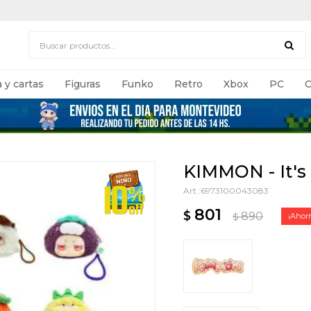
 y cartas
Figuras
Funko
Retro
Xbox
PC
C
KIMMON - It's
6973100043083
801
$
890
$