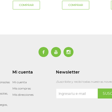



Mi cuenta
Newsletter
¡Suscribite y recibí todas nuestras nove
onsolas
Mi cuenta
Mis compras
SUS
solas,
Mis direcciones
uegos,