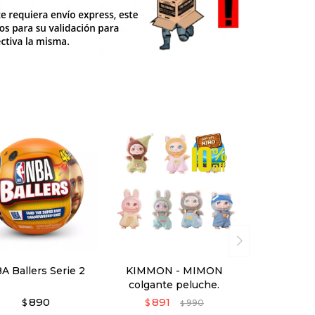
A Ballers Serie 2
KIMMON - MIMON
colgante peluche.
890
891
$
$
990
$