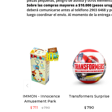
KIMMON - Innocence
Transformers Surprise
Amusement Park
711
790
$
790
$
$