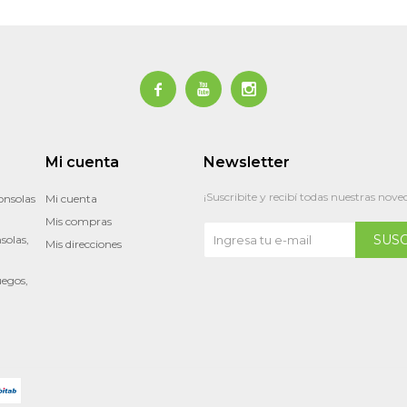



Mi cuenta
Newsletter
¡Suscribite y recibí todas nuestras nove
onsolas
Mi cuenta
Mis compras
SUS
solas,
Mis direcciones
uegos,