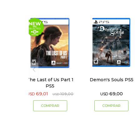
The Last of Us Part 1
Demon's Souls PS5
PS5
69,01
69,00
USD
109,00
USD
USD