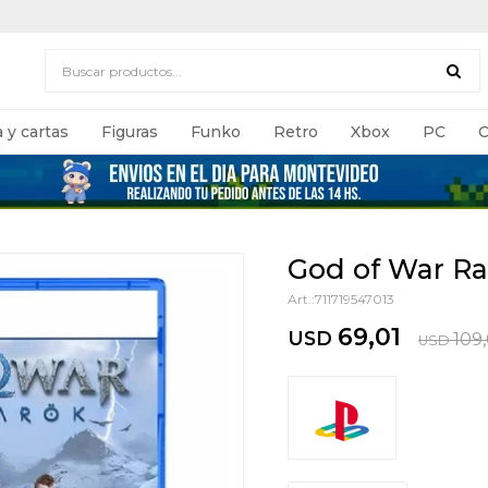
 y cartas
Figuras
Funko
Retro
Xbox
PC
C
God of War Ra
711719547013
69,01
USD
109
USD