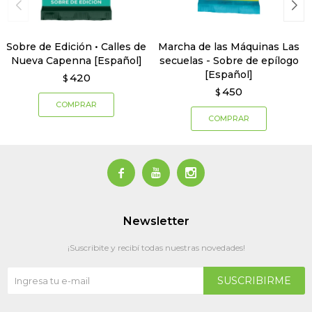
Sobre de Edición • Calles de
Marcha de las Máquinas Las
Nueva Capenna [Español]
secuelas - Sobre de epílogo
[Español]
420
$
450
$



Newsletter
¡Suscribite y recibí todas nuestras novedades!
SUSCRIBIRME