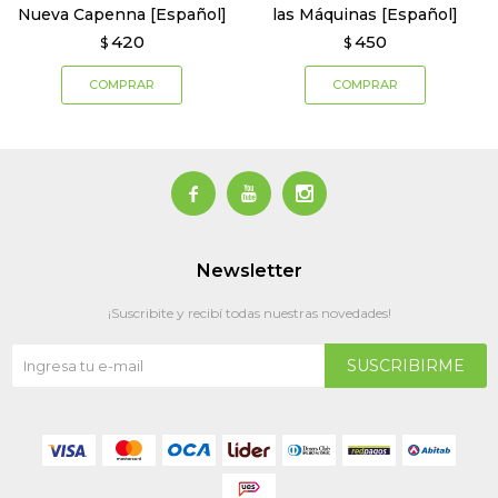
Nueva Capenna [Español]
las Máquinas [Español]
420
450
$
$



Newsletter
¡Suscribite y recibí todas nuestras novedades!
SUSCRIBIRME