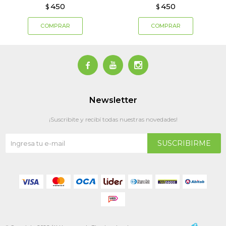
450
450
$
$



Newsletter
¡Suscribite y recibí todas nuestras novedades!
SUSCRIBIRME