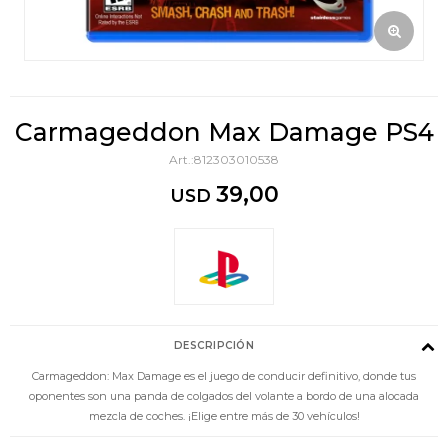
Carmageddon Max Damage PS4
812303010538
39,00
USD
DESCRIPCIÓN
Carmageddon: Max Damage es el juego de conducir definitivo, donde tus
oponentes son una panda de colgados del volante a bordo de una alocada
mezcla de coches. ¡Elige entre más de 30 vehículos!