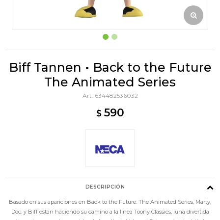
Biff Tannen • Back to the Future
The Animated Series
634482536032
590
$
DESCRIPCIÓN
Basado en sus apariciones en Back to the Future: The Animated Series, Marty,
Doc, y Biff están haciendo su camino a la línea Toony Classics, ¡una divertida