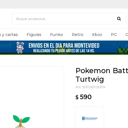
 y cartas
Figuras
Funko
Retro
Xbox
PC
C
Pokemon Battl
Turtwig
191726709374
590
$