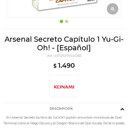
Arsenal Secreto Capítulo 1 Yu-Gi-
Oh! - [Español]
4012927940266
1.490
$
DESCRIPCIÓN
En Arsenal Secreto los fans de YuGiOh! podrán encontrar monstruos de Duel
Terminal como el Mago Oscuro y el Dragón Blanco de Ojos Azules. No te lo podés