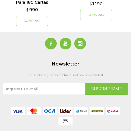
Para 180 Cartas
1.190
$
990
$



Newsletter
¡Suscribite y recibí todas nuestras novedades!
SUSCRIBIRME