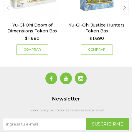
Yu-Gi-Oh! Doom of
Yu-Gi-Oh! Justice Hunters
Dimensions Token Box
Token Box
1.690
1.690
$
$



Newsletter
¡Suscribite y recibí todas nuestras novedades!
SUSCRIBIRME