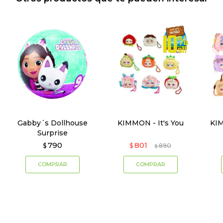
Gabby´s Dollhouse
KIMMON - It's You
KIM
Surprise
790
801
$
$
890
$