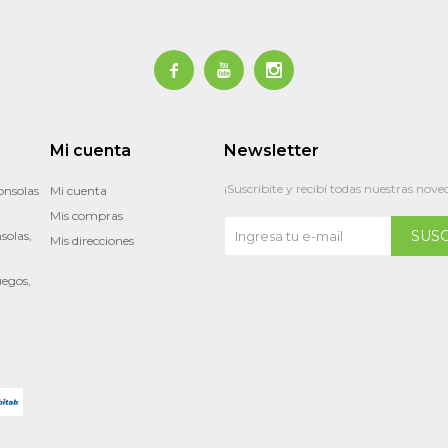



Mi cuenta
Newsletter
¡Suscribite y recibí todas nuestras nove
onsolas
Mi cuenta
Mis compras
SUS
solas,
Mis direcciones
uegos,