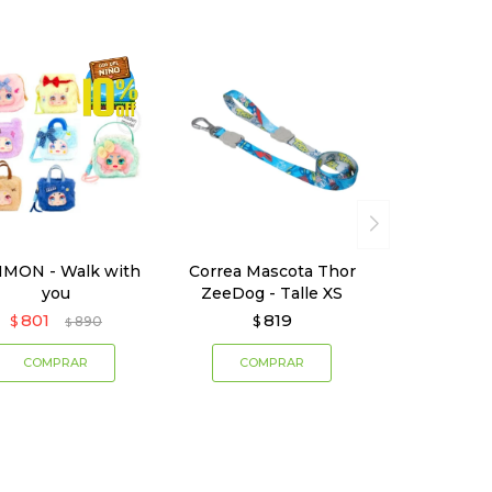
MON - Walk with
Correa Mascota Thor
you
ZeeDog - Talle XS
801
819
$
890
$
$