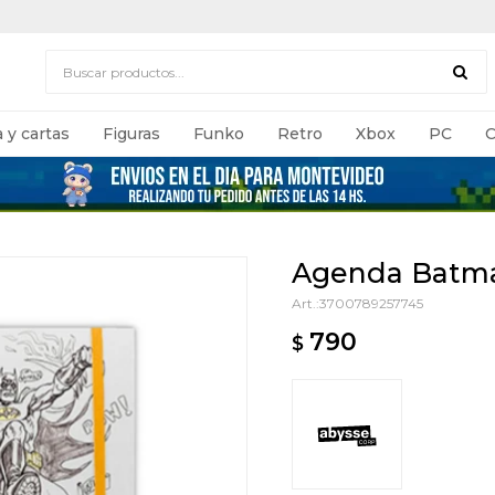
 y cartas
Figuras
Funko
Retro
Xbox
PC
C
Agenda Batm
3700789257745
790
$