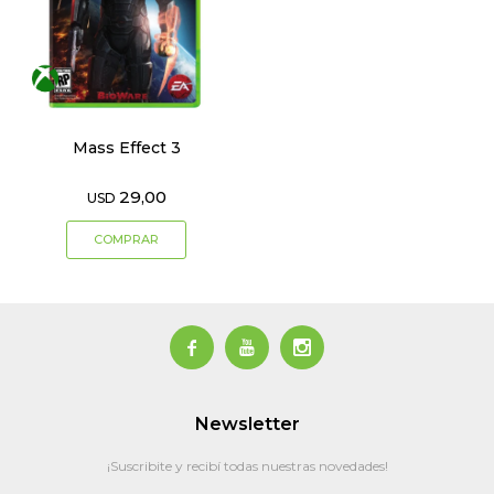
Mass Effect 3
29,00
USD



Newsletter
¡Suscribite y recibí todas nuestras novedades!