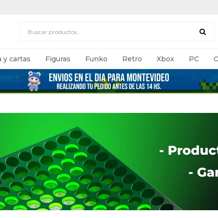
 y cartas
Figuras
Funko
Retro
Xbox
PC
C