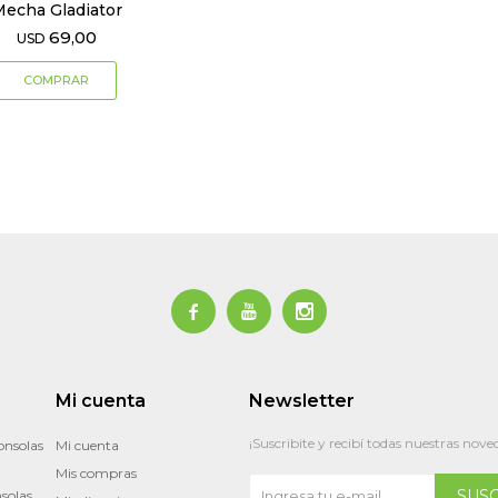
echa Gladiator
69,00
USD



Mi cuenta
Newsletter
¡Suscribite y recibí todas nuestras nove
onsolas
Mi cuenta
Mis compras
SUS
solas,