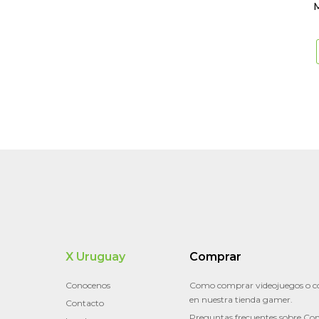
M
X Uruguay
Comprar
Conocenos
Como comprar videojuegos o c
en nuestra tienda gamer.
Contacto
Preguntas frecuentes sobre Con