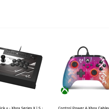
ick α - Xbox Series X | S・
Control Power A Xbox Cable