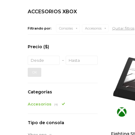
ACCESORIOS XBOX
Quitar filtros
Filtrando por:
Consolas
Accesorios
Precio
($)
OK
Categorías
Accesorios
(4)
Tipo de consola
Fighting St
Xbox one