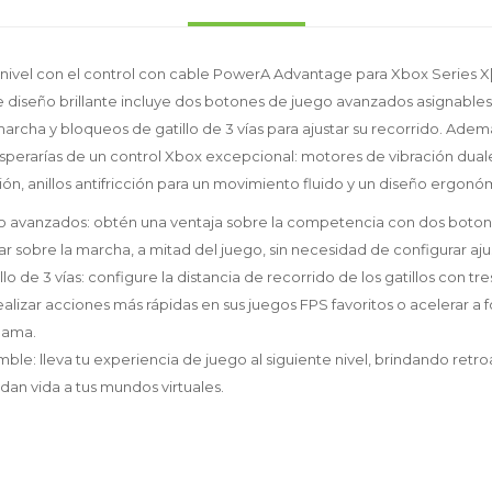
o nivel con el control con cable PowerA Advantage para Xbox Series X|
e diseño brillante incluye dos botones de juego avanzados asignabl
rcha y bloqueos de gatillo de 3 vías para ajustar su recorrido. Ademá
esperarías de un control Xbox excepcional: motores de vibración duale
ón, anillos antifricción para un movimiento fluido y un diseño ergonóm
 avanzados: obtén una ventaja sobre la competencia con dos boton
sobre la marcha, a mitad del juego, sin necesidad de configurar ajus
lo de 3 vías: configure la distancia de recorrido de los gatillos con tr
ealizar acciones más rápidas en sus juegos FPS favoritos o acelerar a
 gama.
le: lleva tu experiencia de juego al siguiente nivel, brindando retroa
an vida a tus mundos virtuales.