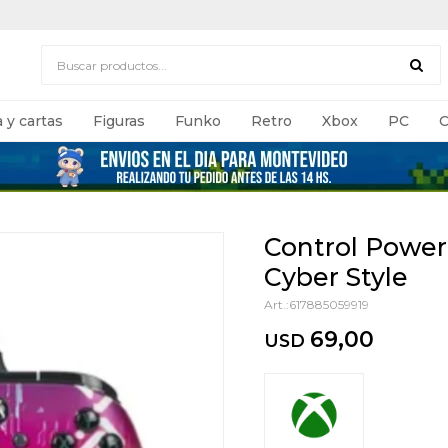
 y cartas
Figuras
Funko
Retro
Xbox
PC
C
Control Power
Cyber Style
617885059919
69,00
USD