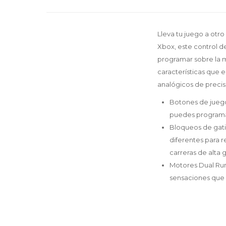
Lleva tu juego a otr
Xbox, este control d
programar sobre la ma
características que 
analógicos de precisi
Botones de juego
puedes programar 
Bloqueos de gatil
diferentes para r
carreras de alta
Motores Dual Rumb
sensaciones que d