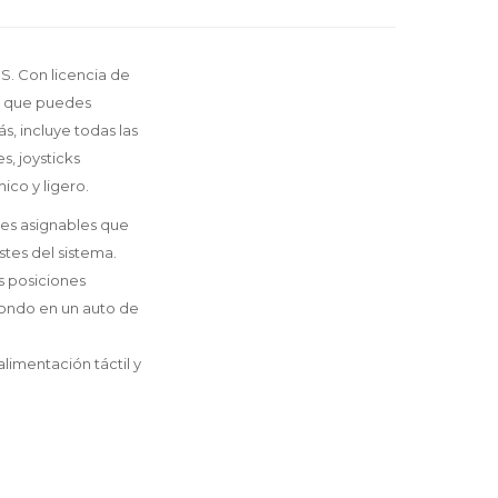
S. Con licencia de
es que puedes
s, incluye todas las
s, joysticks
ico y ligero.
es asignables que
tes del sistema.
es posiciones
 fondo en un auto de
limentación táctil y