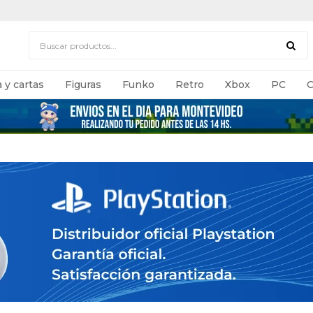
 y cartas
Figuras
Funko
Retro
Xbox
PC
C