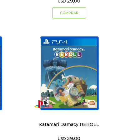
29,00
USD
Katamari Damacy REROLL
29,00
USD