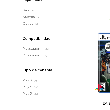
Especiales
Sale
(6)
Nuevos
(4)
Outlet
(2)
Compatibilidad
Playstation 4
(22)
Playstation 5
(6)
Tipo de consola
Play 3
(2)
Play 4
(52)
Play 5
(25)
EA 