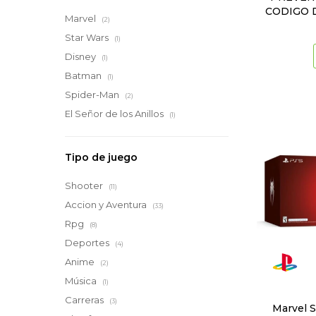
CODIGO 
Marvel
(2)
Star Wars
(1)
Disney
(1)
Batman
(1)
Spider-Man
(2)
El Señor de los Anillos
(1)
Tipo de juego
Shooter
(11)
Accion y Aventura
(33)
Rpg
(8)
Deportes
(4)
Anime
(2)
Música
(1)
Carreras
(3)
Marvel S