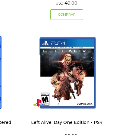
49,00
USD
tered
Left Alive: Day One Edition - PS4