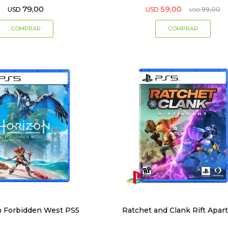
79,00
59,00
USD
USD
99,00
USD
n Forbidden West PS5
Ratchet and Clank Rift Apar