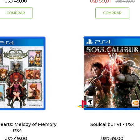
49,00
59,01
USD
USD
79,00
USD
earts: Melody of Memory
Soulcalibur VI - PS4
- PS4
49,00
39,00
USD
USD