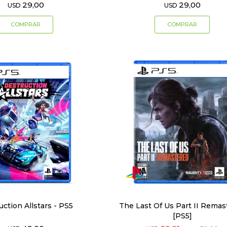
29,00
29,00
USD
USD
uction Allstars - PS5
The Last Of Us Part II Remas
[PS5]