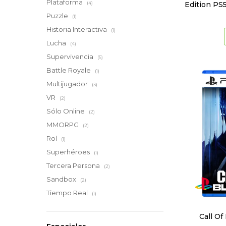
Plataforma
Edition PS5
(4)
Puzzle
(1)
Historia Interactiva
(1)
Lucha
(4)
Supervivencia
(5)
Battle Royale
(1)
Multijugador
(3)
VR
(2)
Sólo Online
(2)
MMORPG
(2)
Rol
(1)
Superhéroes
(1)
Tercera Persona
(2)
Sandbox
(2)
Tiempo Real
(1)
Call Of