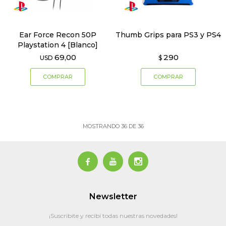
Ear Force Recon 50P
Thumb Grips para PS3 y PS4
Playstation 4 [Blanco]
69,00
290
USD
$
MOSTRANDO
36
DE
36



Newsletter
¡Suscribite y recibí todas nuestras novedades!