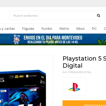
 y cartas
Figuras
Funko
Retro
Xbox
PC
C
Playstation 5 
Digital
PS5SLIMDIGITAL