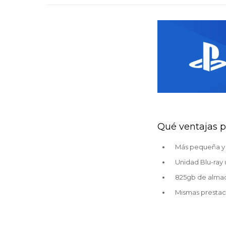
Qué ventajas 
Más pequeña y 
Unidad Blu-ray
825gb de alma
Mismas prestac