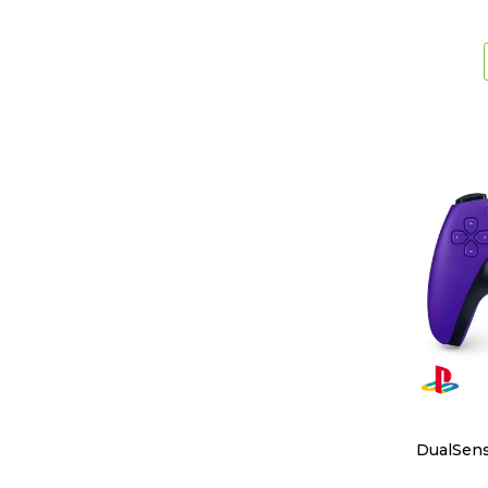
DualSens