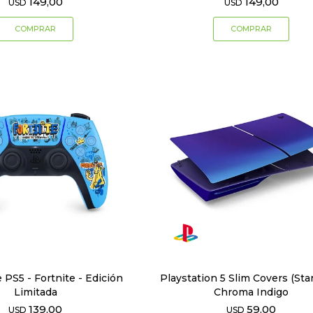
149,00
149,00
USD
USD
PS5 - Fortnite - Edición
Playstation 5 Slim Covers (Sta
Limitada
Chroma Indigo
139,00
59,00
USD
USD