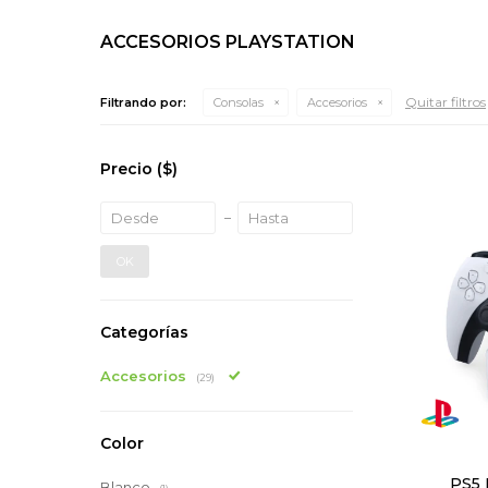
ACCESORIOS PLAYSTATION
Quitar filtros
Filtrando por:
Consolas
Accesorios
Precio
($)
OK
Categorías
Accesorios
(29)
Color
PS5 
Blanco