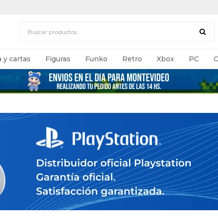
 y cartas
Figuras
Funko
Retro
Xbox
PC
C