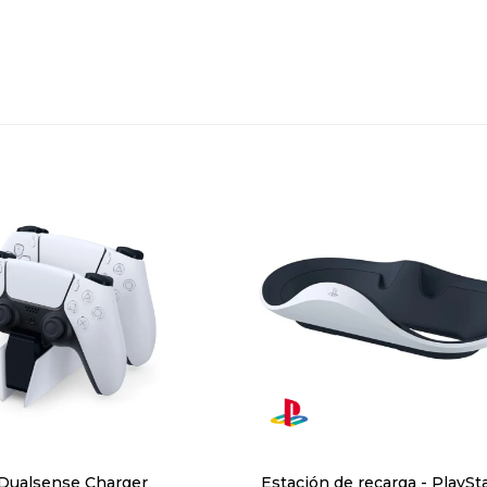
Dualsense Charger
Estación de recarga - PlaySt