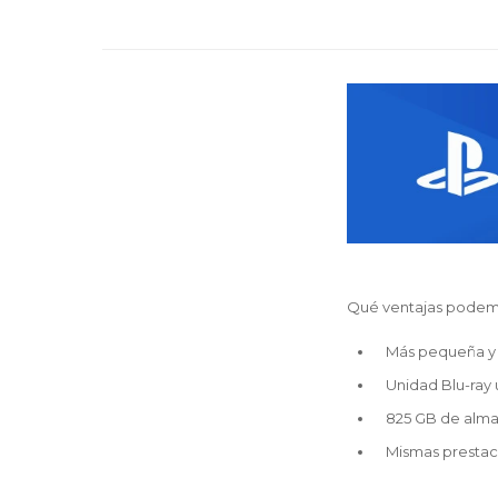
Qué ventajas podem
Más pequeña y 
Unidad Blu-ray
825 GB de alm
Mismas prestac