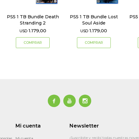
PS5 1 TB Bundle Death
PS5 1 TB Bundle Lost
PS5
Stranding 2
Soul Aside
1.179,00
1.179,00
USD
USD



Mi cuenta
Newsletter
¡Suscribite y recibí todas nuestras nove
onsolas
Mi cuenta