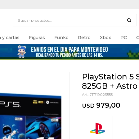
 y cartas
Figuras
Funko
Retro
Xbox
PC
C
PlayStation 5 
825GB + Astro
711719023555
979,00
USD