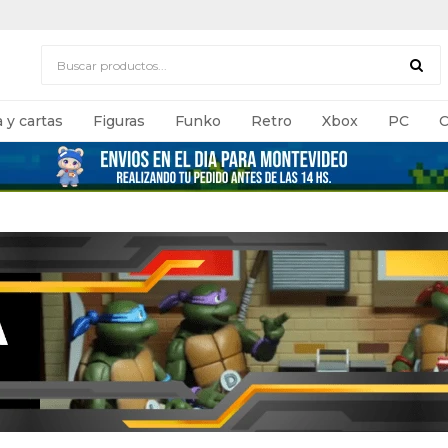
 y cartas
Figuras
Funko
Retro
Xbox
PC
C