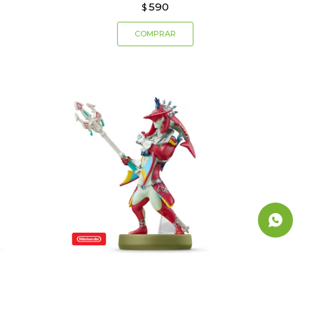
590
$
Amiibo Zelda TotK - Sidon