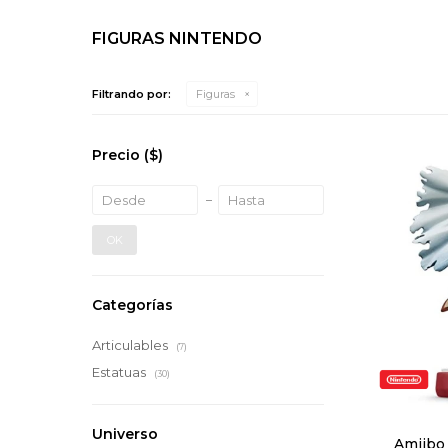
FIGURAS NINTENDO
Filtrando por:
Figuras
Precio
($)
OK
Categorías
Articulables
(7)
Estatuas
(30)
Universo
Amiibo