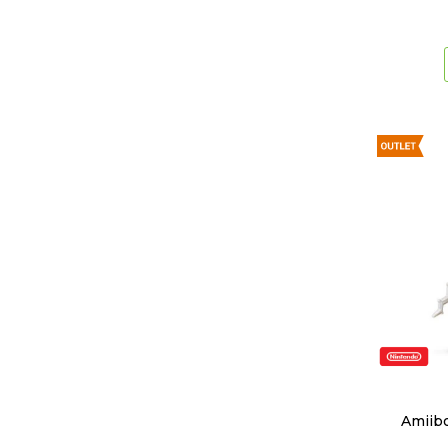
Amiib