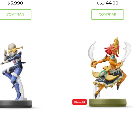
5.990
44,00
$
USD
per Smash Bros - Sheik
Amiibo Zelda TotK - Riju