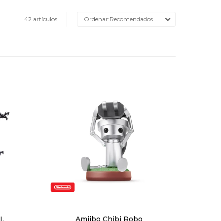
42 artículos
Recomendados
I.
Amiibo Chibi Robo