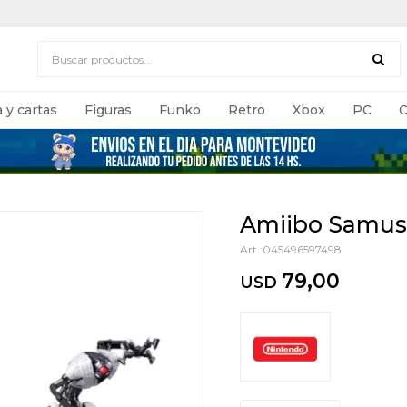
 y cartas
Figuras
Funko
Retro
Xbox
PC
C
Amiibo Samus 
045496597498
79,00
USD