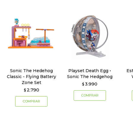
Sonic The Hedehog
Playset Death Egg •
Es
Classic - Flying Battery
Sonic The Hedgehog
Zone Set
3.990
$
2.790
$