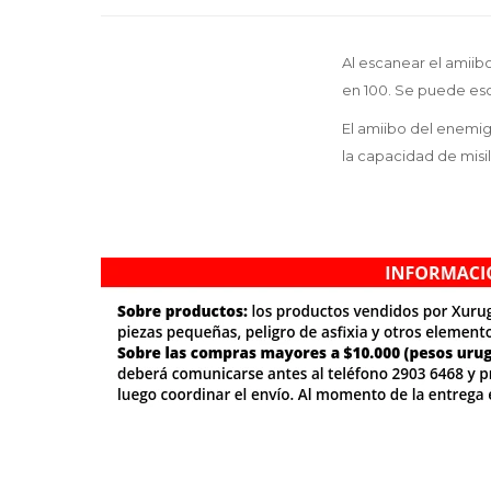
Al escanear el amii
en 100. Se puede esca
El amiibo del enemig
la capacidad de misi