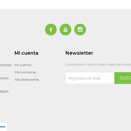



Mi cuenta
Newsletter
¡Suscribite y recibí todas nuestras nove
onsolas
Mi cuenta
Mis compras
SUS
solas,
Mis direcciones
uegos,