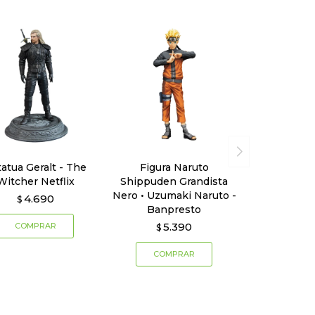
tatua Geralt - The
Figura Naruto
Witcher Netflix
Shippuden Grandista
Nero • Uzumaki Naruto -
4.690
$
Banpresto
5.390
$