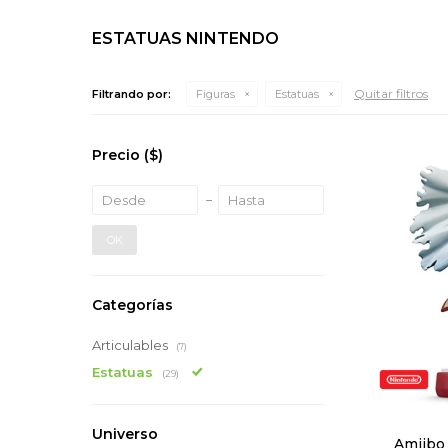
ESTATUAS NINTENDO
Quitar filtros
Filtrando por:
Figuras
Estatuas
Precio
($)
OK
Categorías
Articulables
(7)
Estatuas
(29)
Universo
Amiibo