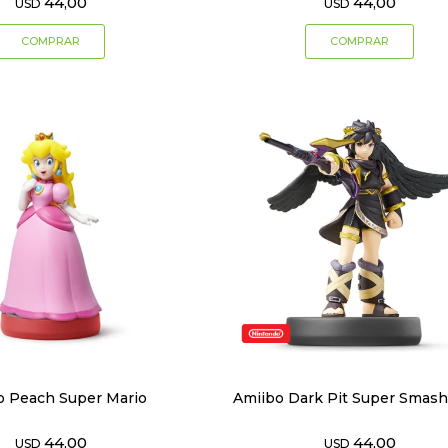
44,00
44,00
USD
USD
o Peach Super Mario
Amiibo Dark Pit Super Smash
44,00
44,00
USD
USD