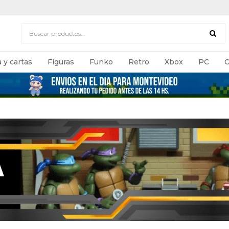
 y cartas
Figuras
Funko
Retro
Xbox
PC
C