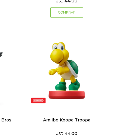
44,00
USD
 Bros
Amiibo Koopa Troopa
44,00
USD