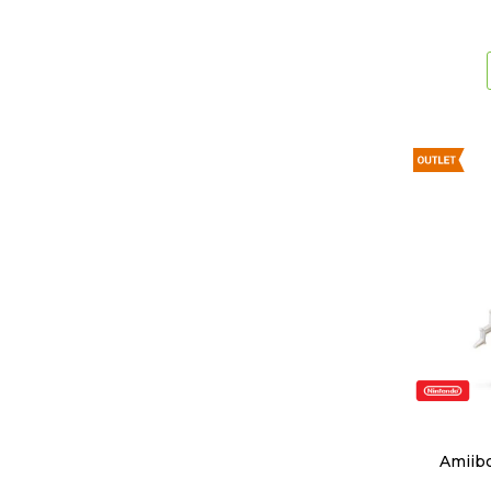
Amiib