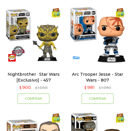
Nightbrother · Star Wars
Arc Trooper Jesse - Star
[Exclusivo] - 457
Wars - 807
900
981
$
1.000
$
1.090
$
$