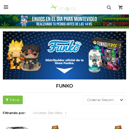

FUNKO
Recomendados
Filtrando por:
Universo:
Star Wars