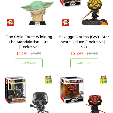
The Child Force Wielding
Savagge Opress (GW) · Star
The Mandalorian - 385
Wars Deluxe [Exclusivo] -
[Exclusivo]
521
1.341
2.241
$
1.490
$
2.490
$
$