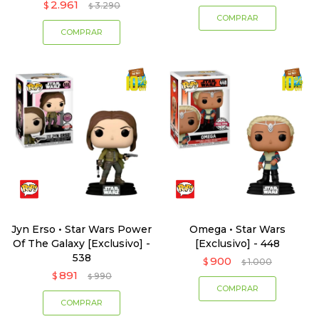
2.961
$
3.290
$
Jyn Erso • Star Wars Power
Omega • Star Wars
Of The Galaxy [Exclusivo] -
[Exclusivo] - 448
538
900
$
1.000
$
891
$
990
$