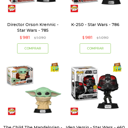
Director Orson Krennic -
K-2S0 - Star Wars - 786
Star Wars - 785
981
981
$
1.090
$
1.090
$
$
The Child The Mandalorian -
Iden Versio • Star Wars - 460