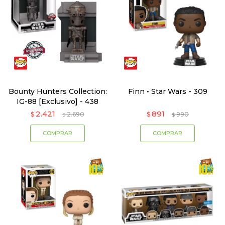
Bounty Hunters Collection:
Finn • Star Wars - 309
IG-88 [Exclusivo] - 438
2.421
891
$
2.690
$
990
$
$