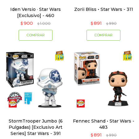
Iden Versio · Star Wars
Zorii Bliss • Star Wars - 311
[Exclusivo] - 460
900
891
$
1.000
$
990
$
$
StormTrooper Jumbo (6
Fennec Shand • Star Wars -
Pulgadas) [Exclusivo Art
483
Series] Star Wars - 391
891
$
990
$