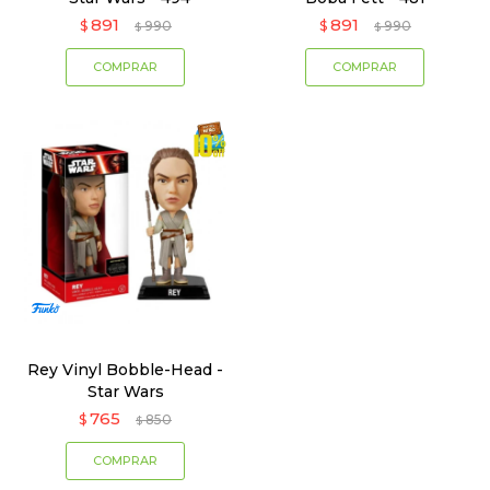
891
891
$
990
$
990
$
$
Rey Vinyl Bobble-Head -
Star Wars
765
$
850
$