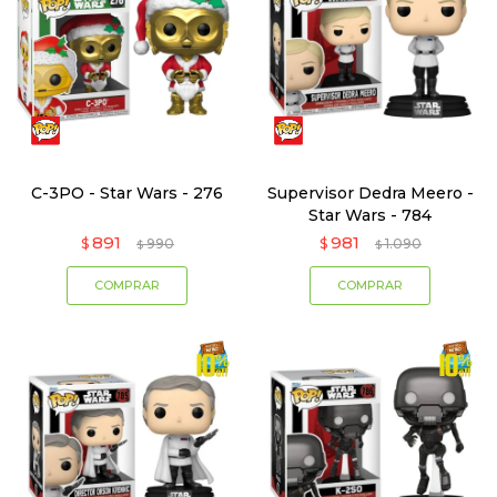
C-3PO - Star Wars - 276
Supervisor Dedra Meero -
Star Wars - 784
891
981
$
990
$
1.090
$
$