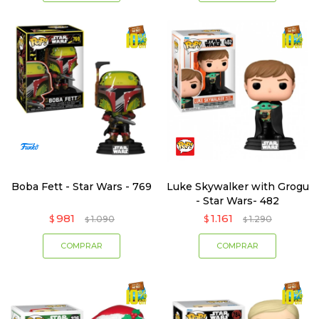
Boba Fett - Star Wars - 769
Luke Skywalker with Grogu
- Star Wars- 482
981
1.161
$
1.090
$
1.290
$
$