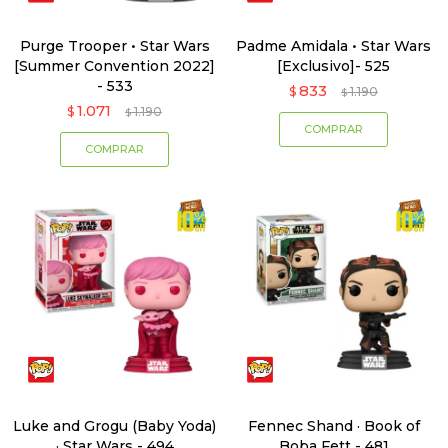
Purge Trooper • Star Wars
Padme Amidala • Star Wars
[Summer Convention 2022]
[Exclusivo]- 525
- 533
833
$
1.190
$
1.071
$
1.190
$
Luke and Grogu (Baby Yoda)
Fennec Shand · Book of
· Star Wars - 494
Boba Fett - 481