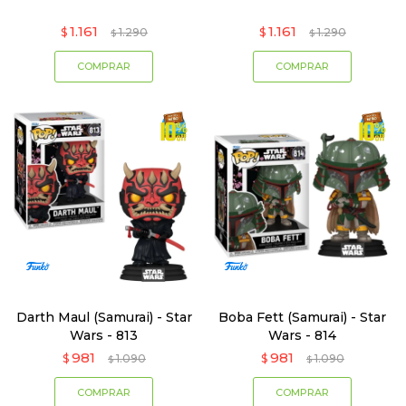
1.161
1.161
$
1.290
$
1.290
$
$
Darth Maul (Samurai) - Star
Boba Fett (Samurai) - Star
Wars - 813
Wars - 814
981
981
$
1.090
$
1.090
$
$