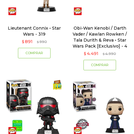
Lieutenant Connix • Star
Obi-Wan Kenobi / Darth
Wars - 319
Vader / Kawlan Rowken /
Tala Durith & Reva • Star
891
$
990
$
Wars Pack [Exclusivo] - 4
4.491
$
4.990
$