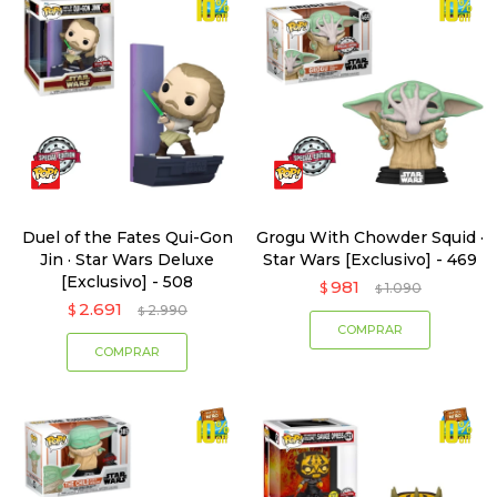
Duel of the Fates Qui-Gon
Grogu With Chowder Squid ·
Jin · Star Wars Deluxe
Star Wars [Exclusivo] - 469
[Exclusivo] - 508
981
$
1.090
$
2.691
$
2.990
$