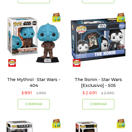
The Mythrol · Star Wars -
The Ronin - Star Wars
404
[Exclusivo] - 505
891
2.691
$
990
$
2.990
$
$