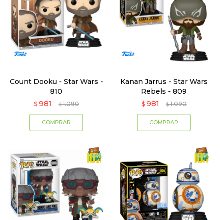
Count Dooku - Star Wars -
Kanan Jarrus - Star Wars
810
Rebels - 809
981
981
$
1.090
$
1.090
$
$