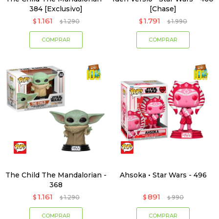
384 [Exclusivo]
[Chase]
1.161
1.791
$
1.290
$
1.990
$
$
The Child The Mandalorian -
Ahsoka • Star Wars - 496
368
1.161
891
$
1.290
$
990
$
$