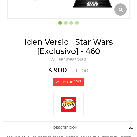
Iden Versio · Star Wars
[Exclusivo] - 460
889698560986
900
$
1.000
$
10
DESCRIPCIÓN
Iden Versio fue una mujer soldado humana que sirvió en el ejército del Imperio