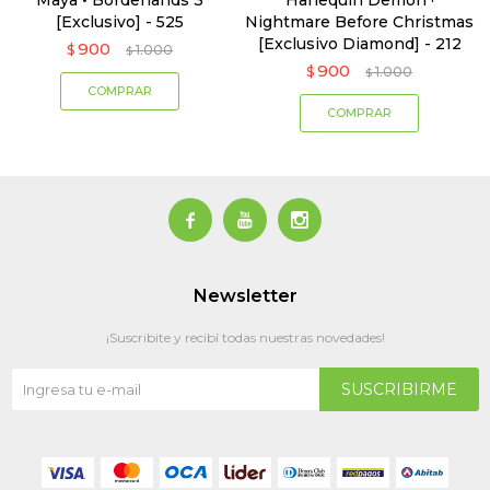
Maya • Borderlands 3
Harlequin Demon ·
[Exclusivo] - 525
Nightmare Before Christmas
[Exclusivo Diamond] - 212
900
$
1.000
$
900
$
1.000
$



Newsletter
¡Suscribite y recibí todas nuestras novedades!
SUSCRIBIRME