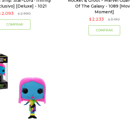
Ship: Star-Lord · Infinity
Rocket & Groot - Marvel Guar
lusivo] [Deluxe] - 1021
Of The Galaxy - 1089 [Mov
Moment]
2.093
$
2.990
$
2.233
$
3.190
$