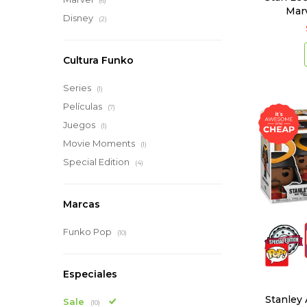
(6)
Marv
Disney
(2)
Cultura Funko
Series
(1)
Películas
(7)
Juegos
(1)
Movie Moments
(1)
Special Edition
(4)
Marcas
Funko Pop
(10)
Especiales
Stanley 
Sale
(10)