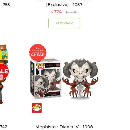
- 755
[Exclusivo] - 1057
774
$
1.290
$
 742
Mephisto • Diablo IV - 1008