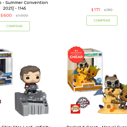
vo - Summer Convention
2021] - 1145
171
$
190
$
600
$
1.000
$