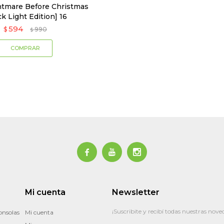
ghtmare Before Christmas
ck Light Edition] 16
594
$
990
$



Mi cuenta
Newsletter
¡Suscribite y recibí todas nuestras nove
onsolas
Mi cuenta