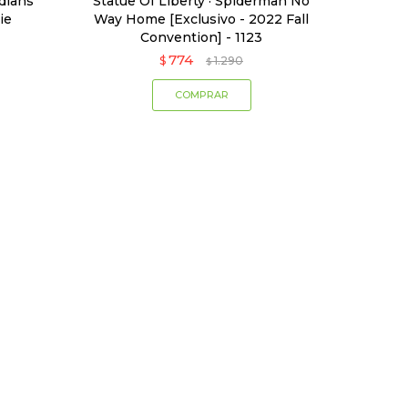
dians
Statue Of Liberty · Spiderman No
ie
Way Home [Exclusivo - 2022 Fall
Convention] - 1123
774
$
1.290
$