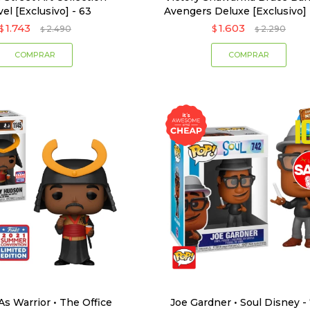
el [Exclusivo] - 63
Avengers Deluxe [Exclusivo] 
1.743
1.603
$
2.490
$
2.290
$
$
As Warrior • The Office
Joe Gardner • Soul Disney -