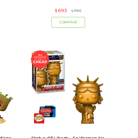
693
$
990
$