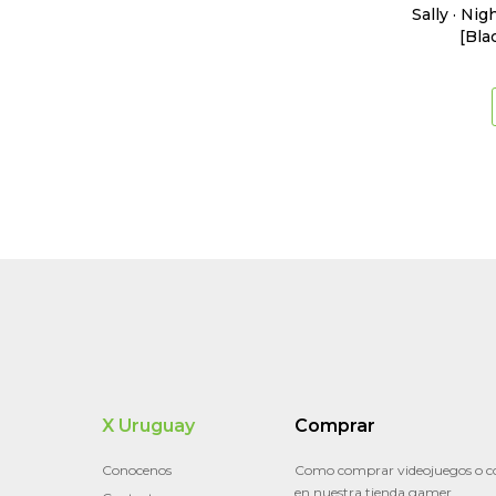
Sally · Ni
[Bla
X Uruguay
Comprar
Conocenos
Como comprar videojuegos o c
en nuestra tienda gamer.