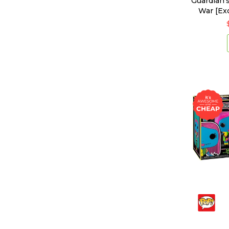
Guardian's 
War [Exc