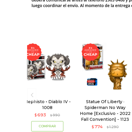
Mephisto • Diablo IV -
Statue Of Liberty ·
1008
Spiderman No Way
Home [Exclusivo - 2022
693
$
990
$
Fall Convention] - 1123
774
$
1.290
$