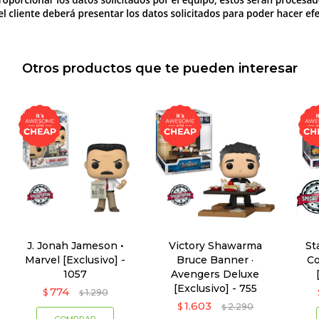
Otros productos que te pueden interesar
J. Jonah Jameson •
Victory Shawarma
St
Marvel [Exclusivo] -
Bruce Banner ·
Co
1057
Avengers Deluxe
[Exclusivo] - 755
774
$
1.290
$
1.603
$
2.290
$