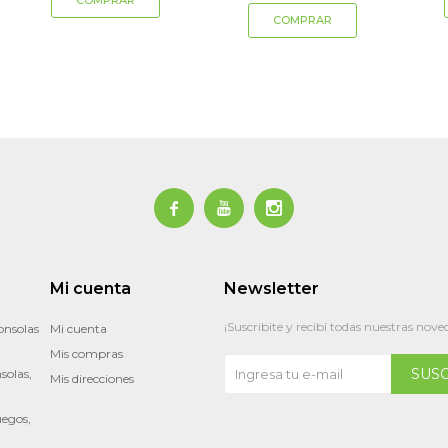



Mi cuenta
Newsletter
¡Suscribite y recibí todas nuestras nove
onsolas
Mi cuenta
Mis compras
SUS
solas,
Mis direcciones
uegos,