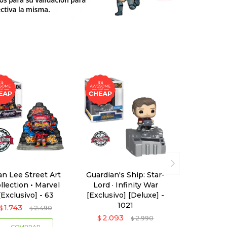
an Lee Street Art
Guardian's Ship: Star-
llection • Marvel
Lord · Infinity War
[Exclusivo] - 63
[Exclusivo] [Deluxe] -
1021
1.743
$
2.490
$
2.093
$
2.990
$