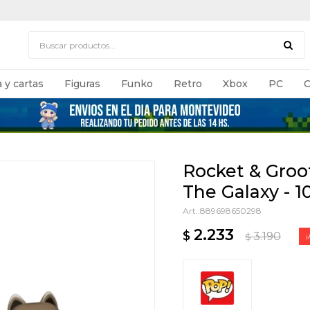
 y cartas
Figuras
Funko
Retro
Xbox
PC
C
Rocket & Groo
The Galaxy - 
889698650298
2.233
$
3.190
$