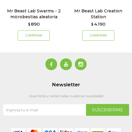
Mr Beast Lab Swarms - 2
Mr Beast Lab Creation
microbestias aleatoria
Station
890
4.190
$
$



Newsletter
¡Suscribite y recibí todas nuestras novedades!
SUSCRIBIRME