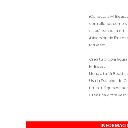
¡Conecta a MrBeast a 
con rellenos como si
estará listo para est
¡Diversión sin límite
MrBeast.
Crea tu propia figur
MrBeast.
Llena a tu MrBeast co
Usa la Estación de Cr
Estira tu figura de 
Crea una y otra vez v