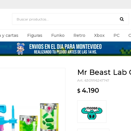
 y cartas
Figuras
Funko
Retro
Xbox
PC
C
Mr Beast Lab 
630996247747
4.190
$