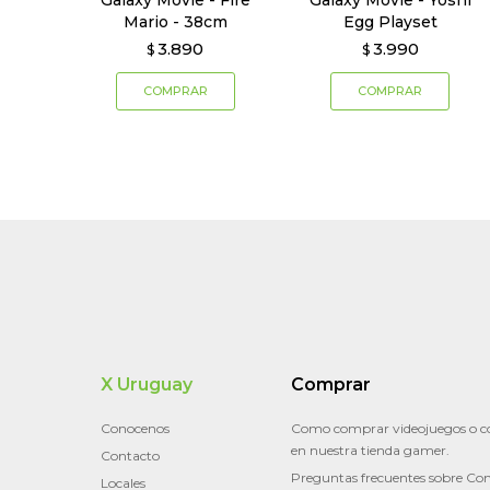
Galaxy Movie - Fire
Galaxy Movie - Yoshi
Mario - 38cm
Egg Playset
3.890
3.990
$
$
X Uruguay
Comprar
Conocenos
Como comprar videojuegos o c
en nuestra tienda gamer.
Contacto
Preguntas frecuentes sobre Con
Locales