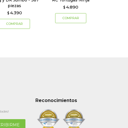
 y DK Jumbo - 387
RC Tortugas Ninja
piezas
4.890
$
4.390
$
Reconocimientos
dades!
CRIBIRME