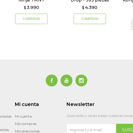
Ninja TMNT
Drop - 393 piezas
Kong
3.990
4.390
$
$



Mi cuenta
Newsletter
¡Suscribite y recibí todas nuestras nove
onsolas
Mi cuenta
Mis compras
SUS
solas,
Mis direcciones