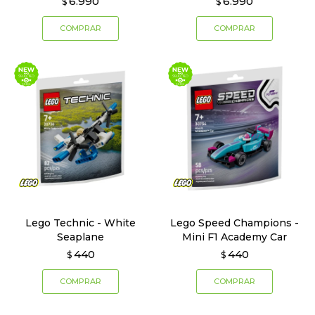
6.990
6.990
$
$
Lego Technic - White
Lego Speed Champions -
Seaplane
Mini F1 Academy Car
440
440
$
$