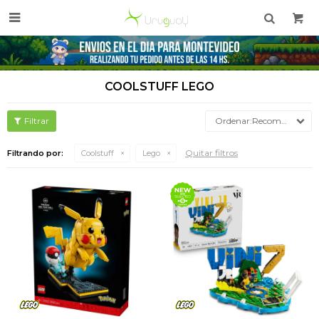

COOLSTUFF LEGO
Recomendados
Quitar filtros
Filtrando por:
Coolstuff
Lego