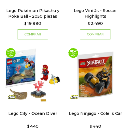
Lego Pokémon Pikachu y
Lego Vini Jr. - Soccer
Poke Ball - 2050 piezas
Highlights
19.990
2.490
$
$
Lego City - Ocean Diver
Lego Ninjago - Cole´s Car
440
440
$
$