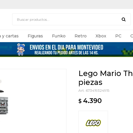
 y cartas
Figuras
Funko
Retro
Xbox
PC
C
Lego Mario T
piezas
673419324915
4.390
$