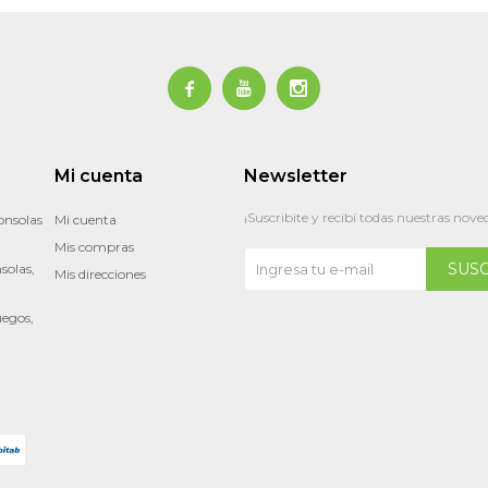



Mi cuenta
Newsletter
¡Suscribite y recibí todas nuestras nove
onsolas
Mi cuenta
Mis compras
SUS
solas,
Mis direcciones
uegos,