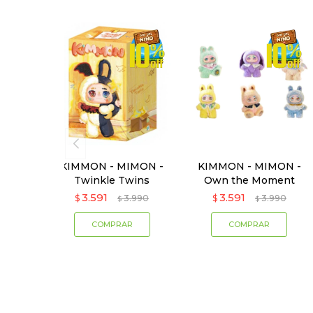
KIMMON - MIMON -
KIMMON - MIMON -
Twinkle Twins
Own the Moment
3.591
3.591
$
3.990
$
3.990
$
$